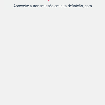
Aproveite a transmissão em alta definição, com
qualidade de imagem e som excepcionais.
Pronto para Televisão Sem Limites?
Entre em contato e descubra tudo o que temos a oferecer!
CONTATO